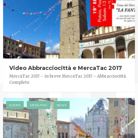
Video Abbracciocittà e MercaTac 2017
MercaTac 2017 – In breve MercaTac 2017 – Abbracciocittà
Completo
EVENTI
MERCATAC
NEWS