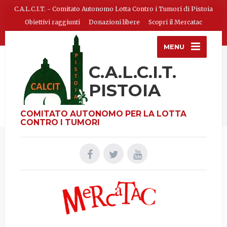
C.A.L.C.I.T. - Comitato Autonomo Lotta Contro i Tumori di Pistoia
Obiettivi raggiunti
Donazioni libere
Scopri il Mercatac
MENU
C.A.L.C.I.T.
PISTOIA
COMITATO AUTONOMO PER LA LOTTA
CONTRO I TUMORI