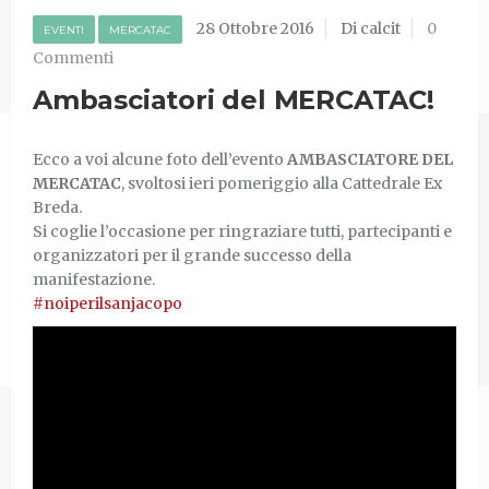
28 Ottobre 2016
Di calcit
0
EVENTI
MERCATAC
Commenti
Ambasciatori del MERCATAC!
Ecco a voi alcune foto dell’evento
AMBASCIATORE DEL
MERCATAC
, svoltosi ieri pomeriggio alla Cattedrale Ex
Breda.
Si coglie l’occasione per ringraziare tutti, partecipanti e
organizzatori per il grande successo della
manifestazione.
#
noiperilsanjacopo