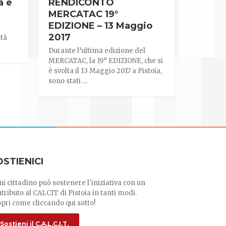
à e
RENDICONTO
MERCATAC 19°
EDIZIONE – 13 Maggio
2017
ttà
Durante l’ultima edizione del
MERCATAC, la 19° EDIZIONE, che si
è svolta il 13 Maggio 2017 a Pistoia,
sono stati …
OSTIENICI
i cittadino può sostenere l'iniziativa con un
tributo al CALCIT di Pistoia in tanti modi.
pri come cliccando qui sotto!
Sostieni il C.A.L.C.I.T.