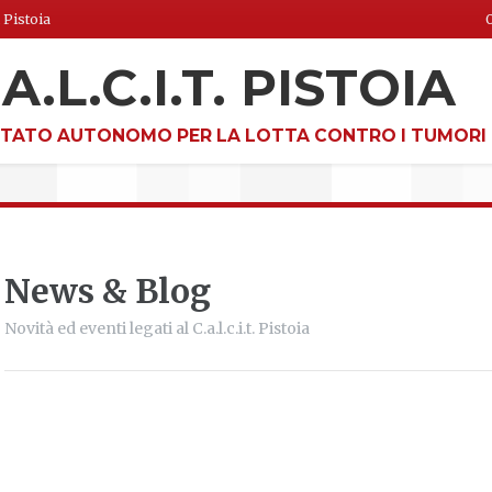
 Pistoia
O
.A.L.C.I.T. PISTOIA
TATO AUTONOMO PER LA LOTTA CONTRO I TUMORI
News & Blog
Novità ed eventi legati al C.a.l.c.i.t. Pistoia