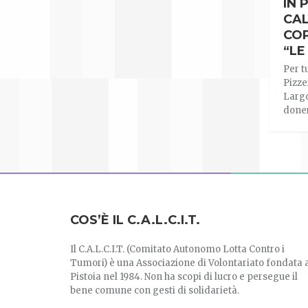
IN 
CAL
COP
“LE
Per t
Pizze
Largo
doner
COS’È IL C.A.L.C.I.T.
Il C.A.L.C.I.T. (Comitato Autonomo Lotta Contro i
Tumori) è una Associazione di Volontariato fondata 
Pistoia nel 1984. Non ha scopi di lucro e persegue il
bene comune con gesti di solidarietà.