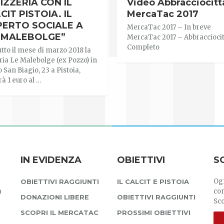
PIZZERIA CON IL
Video Abbracciocitt
CIT PISTOIA. IL
MercaTac 2017
ERTO SOCIALE A
MercaTac 2017 – In breve
 MALEBOLGE”
MercaTac 2017 – Abbraccioci
Completo
utto il mese di marzo 2018 la
ria Le Malebolge (ex Pozzo) in
 San Biagio, 23 a Pistoia,
à 1 euro al …
IN EVIDENZA
OBIETTIVI
S
Ogn
OBIETTIVI RAGGIUNTI
IL CALCIT E PISTOIA
a
con
DONAZIONI LIBERE
OBIETTIVI RAGGIUNTI
Sco
SCOPRI IL MERCATAC
PROSSIMI OBIETTIVI