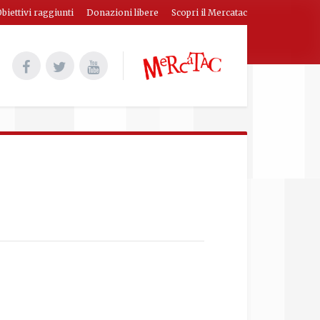
biettivi raggiunti
Donazioni libere
Scopri il Mercatac